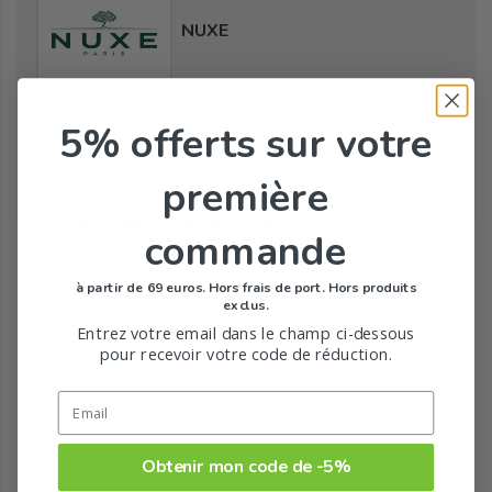
NUXE
5% offerts
sur votre
Tous les produits de la marque
première
Toute la gamme de Sun de NUXE
commande
à partir de 69 euros. Hors frais de port. Hors produits
exclus.
Entrez votre email dans le champ ci-dessous
pour recevoir votre code de réduction.
Obtenir mon code de -5%