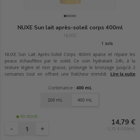
NUXE Sun lait après-soleil corps 400ml
NUXE
NUXE Sun Lait Après-Soleil Corps 400ml apaise et répare les
peaux échauffées par le soleil. Ce soin hydratant 24h, à la
texture légère et non grasse, prolonge le bronzage jusqu'à 2
semaines tout en offrant une fraîcheur immédiate et un fini
Lire la suite
satiné à la peau.
Contenance :
400 mL
200 mL
400 mL
En stock
14,79 €
-
+
3,70 €/100mL