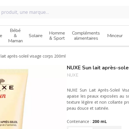
Bébé
Homme
Compléments
e
&
Solaire
Minceur
& Sport
alimentaires
Maman
lait après-soleil visage corps 200ml
NUXE Sun lait après-sole
NUXE
NUXE Sun Lait Après-Soleil Vis
apaise les peaux exposées au so
texture légère et non collante pr
peau douce et satinée.
Contenance :
200 mL