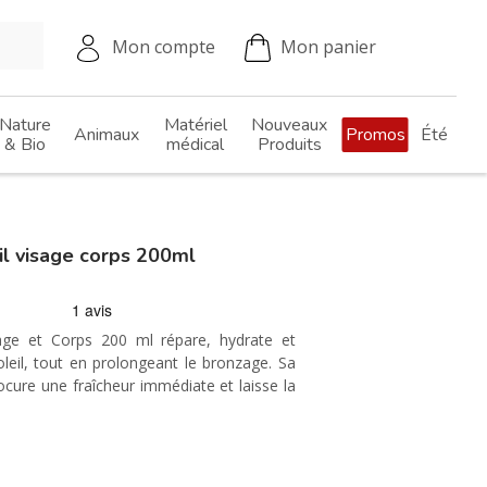
Mon compte
Mon panier
Nature
Matériel
Nouveaux
Animaux
Promos
Été
& Bio
médical
Produits
il visage corps 200ml
age et Corps 200 ml répare, hydrate et
leil, tout en prolongeant le bronzage. Sa
ocure une fraîcheur immédiate et laisse la