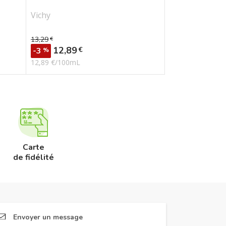
Vichy
13,29
€
Prix de base
Prix
12,89
€
-3
%
12,89 €/100mL
Carte
de fidélité
Envoyer un message