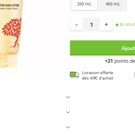
200 mL
400 mL
-
+
En stoc
Ajout
+21
points de 
Livraison offerte
dès 49€ d'achat