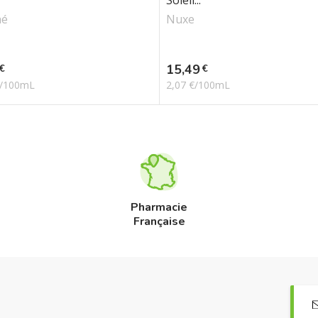
Soleil...
aé
Nuxe
Prix
15,49
€
€
€/100mL
2,07 €/100mL
Pharmacie
Française