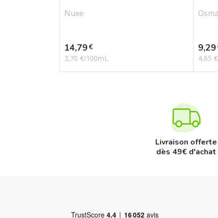
Nuxe
Osm
Prix
Prix
14,79
9,29
€
3,70 €/100mL
4,65 
Livraison offerte
dès 49€ d'achat