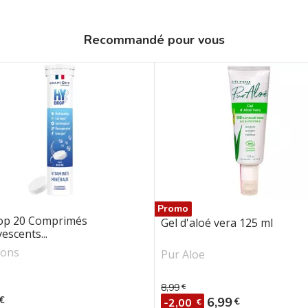
Recommandé pour vous
Promo
op 20 Comprimés
Gel d'aloé vera 125 ml
vescents...
ions
Pur Aloe
8,99
€
Prix de base
€
Prix
6,99
€
-2,00
€