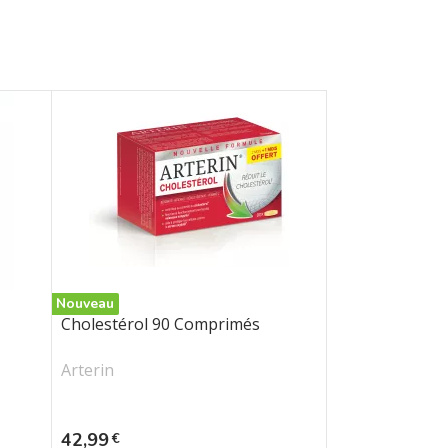
Nouveau
Cholestérol 90 Comprimés
Arterin
Prix
42,99
€