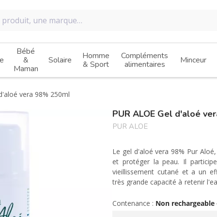
Bébé
Homme
Compléments
e
&
Solaire
Minceur
& Sport
alimentaires
Maman
d'aloé vera 98% 250ml
PUR ALOE Gel d'aloé ve
PUR ALOE
Le gel d'aloé vera 98% Pur Aloé, 
et protéger la peau. Il participe
vieillissement cutané et a un e
très grande capacité à retenir l'e
peau pour une réhydratation en p
lors de gerçure au niveau des p
Contenance :
Non rechargeable 
coup de soleil, de piqûres d'ins