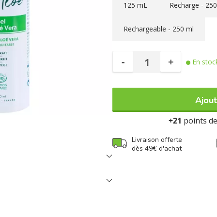
125 mL
Recharge - 250
Rechargeable - 250 ml
-
+
En stoc
Ajout
+21
points de 
Livraison offerte
dès 49€ d'achat