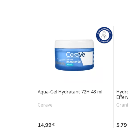
Aqua-Gel Hydratant 72H 48 ml
Hydr
Effer
Cerave
Gran
Prix
Prix
14,99
5,79
€