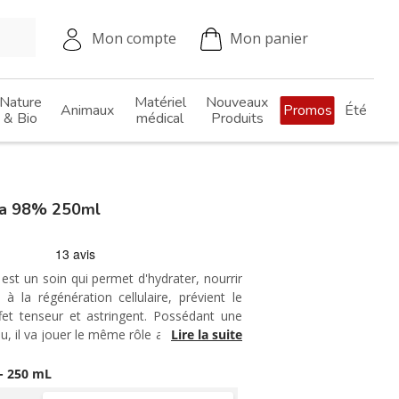
Mon compte
Mon panier
Nature
Matériel
Nouveaux
Animaux
Promos
Été
& Bio
médical
Produits
ra 98% 250ml
est un soin qui permet d'hydrater, nourrir
 à la régénération cellulaire, prévient le
ffet tenseur et astringent. Possédant une
au, il va jouer le même rôle au niveau de la
Lire la suite
rofondeur. Il peut également être utilisé
ieds ou des mains, de brûlure légère, de
- 250 mL
ectes avec démangeaisons.