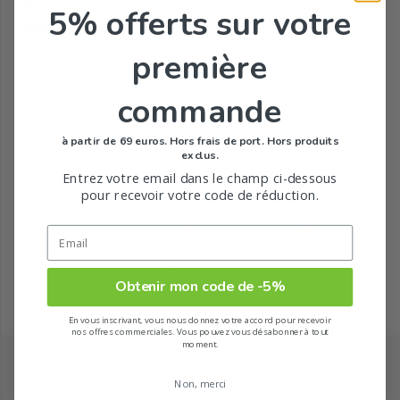
Pour rechercher un produit, saisissez son nom
5% offerts
sur votre
Gingembre
Gingembre exquis
Gingembre rouge
dans le champ ci-dessous
Chercher dans notre catalogue de produits :
première
Jean-marie farina
L'homme
Lavande royale
commande
Magnolia chérie
Magnolia folie
Néroli
à partir de 69 euros. Hors frais de port. Hors produits
Rechercher
exclus.
Entrez votre email dans le champ ci-dessous
Rose
Rose imaginaire
Rose mignonnerie
pour recevoir votre code de réduction.
Shiso
Thé fantaisie
Thé vert
Livraison
Pharmacie
Carte
Obtenir mon code de -5%
offerte
Française
de fidélité
Tubéreuse
Verveine utopie
Autres produits
dès 49€ d'achat
hédonie
En vous inscrivant, vous nous donnez votre accord pour recevoir
nos offres commerciales. Vous pouvez vous désabonner à tout
moment.
Aura mirabilis
Gels douche
Coffrets
Non, merci