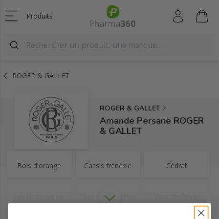
Produits
ROGER & GALLET
ROGER & GALLET
Amande Persane ROGER
& GALLET
Bois d'orange
Cassis frénésie
Cédrat
Feuille de figuier
Fleur d'osmanthus
Fleur de figuier