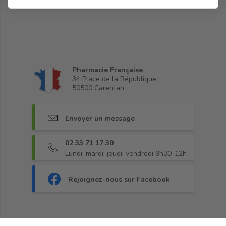
Pharmacie Française
34 Place de la République,
50500 Carentan
Envoyer un message
02 33 71 17 30
Lundi, mardi, jeudi, vendredi 9h30-12h
Rejoignez-nous sur Facebook
Fidélité
•
Paiement sécurisé
•
Livraison
•
CGV
•