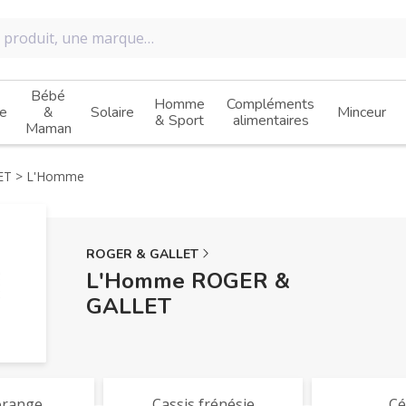
Bébé
Homme
Compléments
e
&
Solaire
Minceur
& Sport
alimentaires
Maman
ET
L'Homme
ROGER & GALLET
L'Homme ROGER &
GALLET
orange
Cassis frénésie
Cé