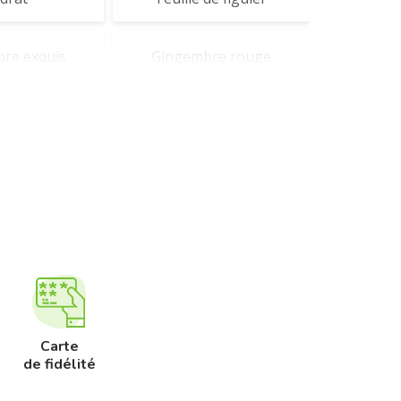
re exquis
Gingembre rouge
ia folie
Néroli
hiso
Thé fantaisie
 produits
Aura mirabilis
Carte
de fidélité