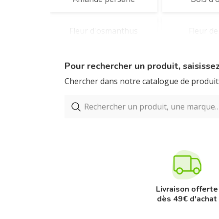
Fleur d'osmanthus
Fleur de
Jean-marie farina
Lavande
Pour rechercher un produit, saisiss
Chercher dans notre catalogue de produits
Rose
Rose ima
Thé vert
Tubéreuse
Gels douche
Coff
Livraison offerte
dès 49€ d'achat