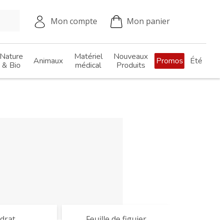
Mon compte
Mon panier
Nature
Matériel
Nouveaux
Animaux
Promos
Été
& Bio
médical
Produits
drat
Feuille de figuier