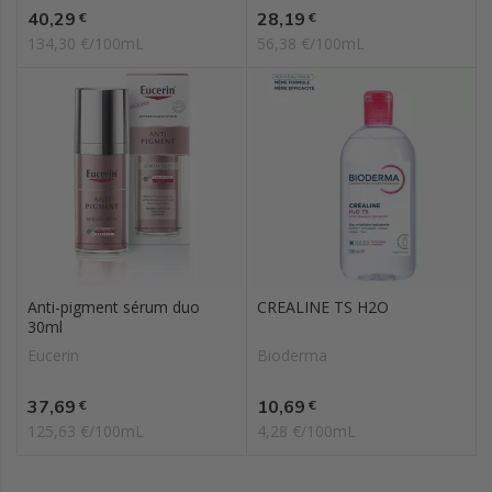
Prix
Prix
40,29
28,19
€
€
134,30 €/100mL
56,38 €/100mL
Anti-pigment sérum duo
CREALINE TS H2O
30ml
Eucerin
Bioderma
Prix
Prix
37,69
10,69
€
€
125,63 €/100mL
4,28 €/100mL