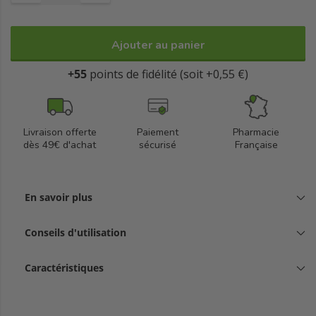
- Corrige et réduit les cernes
- Illumine le contour de l’oeil
Ajouter au panier
- Réduit les poches et lisse les ridules
- Stimule le réseau de collagène, pour une peau à la structure
+55
points de fidélité (soit +0,55 €)
plus ferme
- Applicateur métallique rafraîchissant pour des performances
optimales
Livraison offerte
Paiement
Pharmacie
dès 49€ d'achat
sécurisé
Française
Résultats : Le regard paraît immédiatement frais et éveillé et les
cernes sont corrigés sur le long terme avec des premiers
résultats visibles dès 2 semaines.**
En savoir plus
Conseils d'utilisation
Caractéristiques