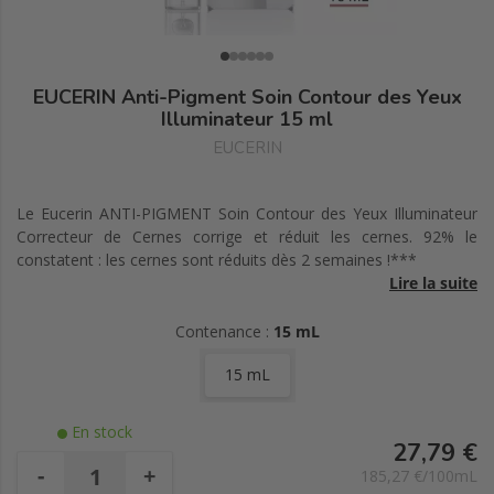
EUCERIN Anti-Pigment Soin Contour des Yeux
Illuminateur 15 ml
EUCERIN
Le Eucerin ANTI-PIGMENT Soin Contour des Yeux Illuminateur
Correcteur de Cernes corrige et réduit les cernes. 92% le
constatent : les cernes sont réduits dès 2 semaines !***
Lire la suite
Formulé avec du Thiamidol® breveté* pour corriger et réduire
tous types de cernes grâce à un usage régulier.
Contenance :
15 mL
Les pigments réfléchissant la lumière illuminent le contour de
15 mL
l'oeil.
Avec sa texture fraîche et légère, la formule à l'Acide
Hyaluronique réduit les poches et lisse les ridules.
En stock
Les Oligopeptides stimulent le réseau de collagène, pour une
27,79 €
peau à la structure plus ferme. L'applicateur métallique est
-
+
185,27 €/100mL
rafraîchissant pour des performances optimales.