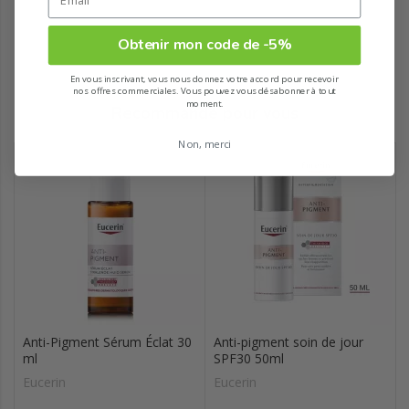
Obtenir mon code de -5%
En vous inscrivant, vous nous donnez votre accord pour recevoir
nos offres commerciales. Vous pouvez vous désabonner à tout
moment.
Recommandé pour vous
Non, merci
Anti-Pigment Sérum Éclat 30
Anti-pigment soin de jour
ml
SPF30 50ml
Eucerin
Eucerin