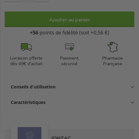
régénérée et les sensations d’inconforts sont apaisées.
Haute tolérance. Non comédogène.
Ajouter au panier
+56
points de fidélité (soit +0,56 €)
Livraison offerte
Paiement
Pharmacie
dès 49€ d'achat
sécurisé
Française
Conseils d'utilisation
Caractéristiques
JONZAC