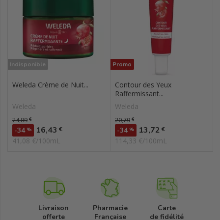
Indisponible
Promo
Weleda Crème de Nuit...
Contour des Yeux
Raffermissant...
Weleda
Weleda
Prix de base
24,89
€
Prix de base
20,79
€
Prix
Prix
16,43
13,72
€
€
-34
%
-34
%
41,08 €/100mL
114,33 €/100mL
Livraison
Pharmacie
Carte
offerte
Française
de fidélité