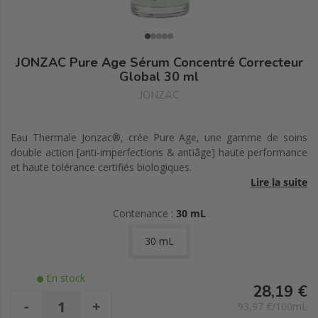
JONZAC Pure Age Sérum Concentré Correcteur
Global 30 ml
JONZAC
Eau Thermale Jonzac®, crée Pure Age, une gamme de soins
double action [anti-imperfections & antiâge] haute performance
et haute tolérance certifiés biologiques.
Lire la suite
Ce sérum effet peau neuve est adapté aux peaux adultes à
tendance acnéique.
Contenance :
30 mL
30 mL
Il réduit les imperfections persistantes et les marques résiduelles
pour un grain de peau affiné tout en agissant sur les signes de
l’âge.
En stock
28,19 €
Cette formule lisse en simultané rides et ridules pour une peau
-
+
93,97 €/100mL
comme neuve après 28 jours d’utilisation. La peau est comme