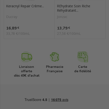
Keracnyl Repair Crème...
REhydrate Soin Riche
Réhydratant...
Ducray
Jonzac
Prix
Prix
16,89
13,79
€
€
33,78 €/100mL
27,58 €/100mL
Livraison
Pharmacie
Carte
offerte
Française
de fidélité
dès 49€ d'achat