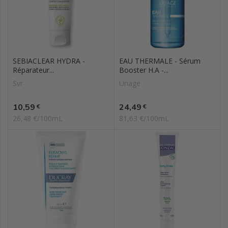
SEBIACLEAR HYDRA -
EAU THERMALE - Sérum
Réparateur...
Booster H.A -...
Svr
Uriage
Prix
Prix
10,59
24,49
€
€
26,48 €/100mL
81,63 €/100mL