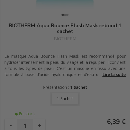
BIOTHERM Aqua Bounce Flash Mask rebond 1
sachet
BIOTHERM
Le masque Aqua Bounce Flash Mask est recommandé pour
hydrater intensément la peau du visage et la repulper. Il convient
à tous les types de peau. C'est un masque en tissu avec une
formule à base d'acide hyaluronique et d'eau de plancton de
Lire la suite
VieTM. Il apporte une bonne dose d'hydratation aux peaux
souffrant de déshydratation, aux peaux sèches et aux peaux en
Présentation :
1 Sachet
perte de souplesse.
1 Sachet
En stock
6,39 €
-
+