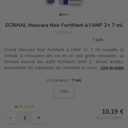
ECRINAL Mascara Noir Fortifiant à l'ANP 2+ 7 ml
ECRINAL
Ecrinal Mascara Noir Fortifiant à l'ANP 2+ 7 ml maquille et
stimule la croissance des cils en un seul geste. Innovante, sa
formule associe des actifs fortifiants (ANP 2 : brevet Asepta,
provitamine B5, tripeptide) qui stimulent la croissance pour des
Lire la suite
cils plus longs et plus fournis en seulement 21 jours. Les cires
volumantes et les fibres de soie allongent et épaississent les cils
Contenance :
7 mL
immédiatement. Les cils sont plus forts et sublimés tout au long
7 mL
de la journée. Hypoallergénique. Haute tolérance. Convient aux
yeux sensibles et aux porteurs de lentilles.
En stock
10,19 €
-
+
145,57 €/100mL