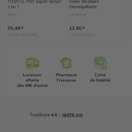
TONI'CIL PRO Expert Serum
Gelée Micellaire
2 en 1
Démaquillante
Vitry
La Rosee
Prix
Prix
35,49
13,90
€
€
322,64 €/100mL
7,13 €/100mL
Livraison
Pharmacie
Carte
offerte
Française
de fidélité
dès 49€ d'achat