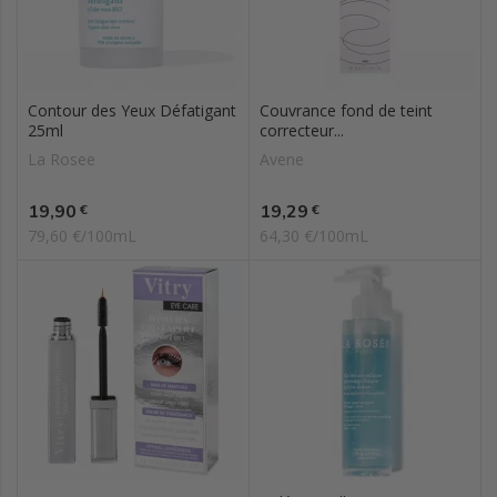
Contour des Yeux Défatigant
Couvrance fond de teint
25ml
correcteur...
La Rosee
Avene
Prix
Prix
19,90
19,29
€
€
79,60 €/100mL
64,30 €/100mL