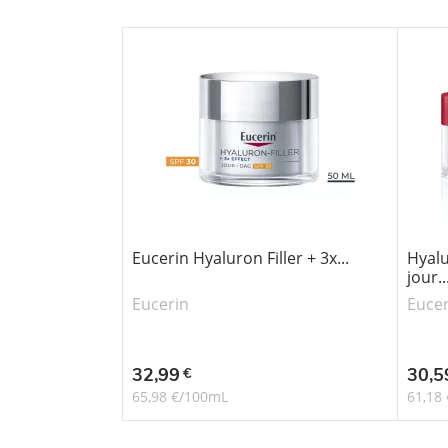
Eucerin Hyaluron Filler + 3x...
Hyalu
jour..
Eucerin
Eucer
Prix
Prix
32,99
30,5
€
65,98 €/100mL
61,18