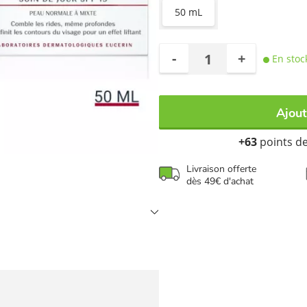
50 mL
à la peau. Ce soin protège ég
effets du photovieillissement cu
-
+
En stoc
Ajout
+63
points de 
Livraison offerte
dès 49€ d'achat