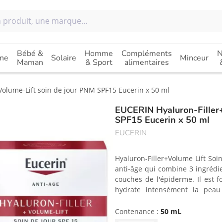
Bébé &
Homme
Compléments
N
ne
Solaire
Minceur
Maman
& Sport
alimentaires
Volume-Lift soin de jour PNM SPF15 Eucerin x 50 ml
EUCERIN Hyaluron-Filler+
SPF15 Eucerin x 50 ml
EUCERIN
Hyaluron-Filler+Volume Lift So
anti-âge qui combine 3 ingrédie
couches de l'épiderme. Il est 
hydrate intensément la peau
profondes, de magnolol qui boos
cellules plus nombreuses et 
Contenance :
50 mL
stimulent le réseau de fibres 