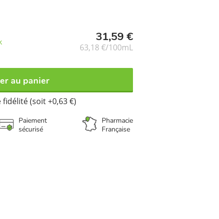
alement des UVA et UVB et retarde les
tané.
31,59 €
k
63,18 €/100mL
er au panier
fidélité (soit +0,63 €)
Paiement
Pharmacie
sécurisé
Française