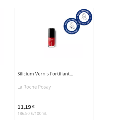
Silicium Vernis Fortifiant...
La Roche Posay
Prix
11,19
€
186,50 €/100mL