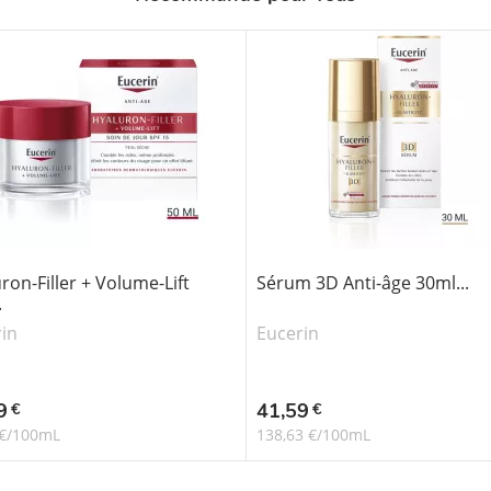
ron-Filler + Volume-Lift
Sérum 3D Anti-âge 30ml...
.
in
Eucerin
Prix
9
41,59
€
€
 €/100mL
138,63 €/100mL