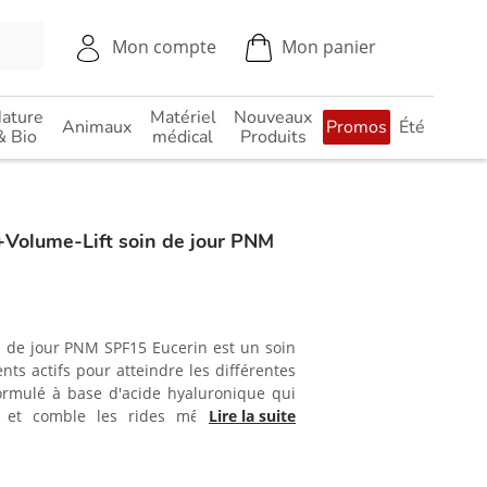
Mon compte
Mon panier
ature
Matériel
Nouveaux
Animaux
Promos
Été
& Bio
médical
Produits
Volume-Lift soin de jour PNM
in de jour PNM SPF15 Eucerin est un soin
nts actifs pour atteindre les différentes
formulé à base d'acide hyaluronique qui
 et comble les rides même les plus
Lire la suite
te la multiplication cellulaire pour des
plus grandes et d'oligo-peptides qui
de collagène pour redonner de la fermeté