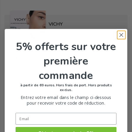
VICHY
5% offerts
sur votre
première
Tous les produits de la marque
commande
Toute la gamme de Capital Soleil de VICHY
à partir de 69 euros. Hors frais de port. Hors produits
exclus.
Entrez votre email dans le champ ci-dessous
pour recevoir votre code de réduction.