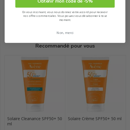
Obtenir mon code de -5%
En vous inscrivant, vous nous donnez votre accord pour recevoir
nos offres commerciales. Vous pouvez vous désabonner à tout
moment.
Non, merci
Recommandé pour vous
Solaire Cleanance SPF50+ 50
Solaire Crème SPF50+ 50 ml
ml