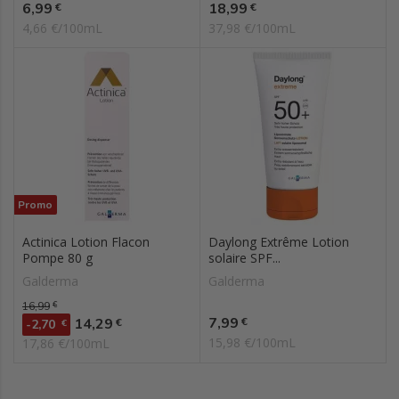
Prix
Prix
6,99
18,99
€
€
4,66 €/100mL
37,98 €/100mL
Promo
Actinica Lotion Flacon
Daylong Extrême Lotion
Pompe 80 g
solaire SPF...
Galderma
Galderma
Prix de base
16,99
€
Prix
Prix
7,99
14,29
€
€
-2,70
€
15,98 €/100mL
17,86 €/100mL