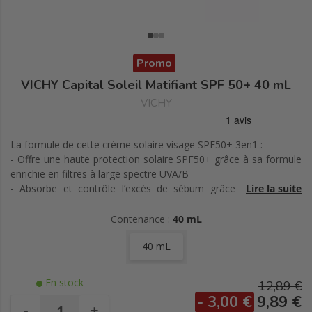
Promo
VICHY Capital Soleil Matifiant SPF 50+ 40 mL
VICHY
La formule de cette crème solaire visage SPF50+ 3en1 :
- Offre une haute protection solaire SPF50+ grâce à sa formule
enrichie en filtres à large spectre UVA/B
- Absorbe et contrôle l’excès de sébum grâce à la formule
Lire la suite
enrichie en argile verte pour une peau durablement matifiée
- Protège la peau grâce à une formule enrichie en extrait de
Contenance :
40 mL
bifidus
40 mL
- Est sensorielle grâce à son toucher sec pour un fini mat
- A été testée sur peau sensible. Sa formule, haute tolérance,
est hypoallergénique.
En stock
12,89 €
- 3,00 €
9,89 €
Ce produit solaire SPF50+ allie plaisir et protection solaire.
-
+