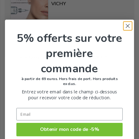
VICHY
5% offerts
sur votre
Tous les produits de la marque
première
Toute la gamme de Capital Soleil de VICHY
commande
à partir de 69 euros. Hors frais de port. Hors produits
exclus.
Entrez votre email dans le champ ci-dessous
pour recevoir votre code de réduction.
Obtenir mon code de -5%