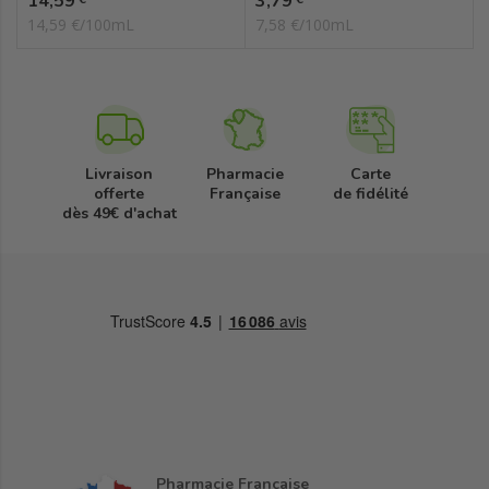
14,59
3,79
14,59 €/100mL
7,58 €/100mL
Livraison
Pharmacie
Carte
offerte
Française
de fidélité
dès 49€ d'achat
Pharmacie Française