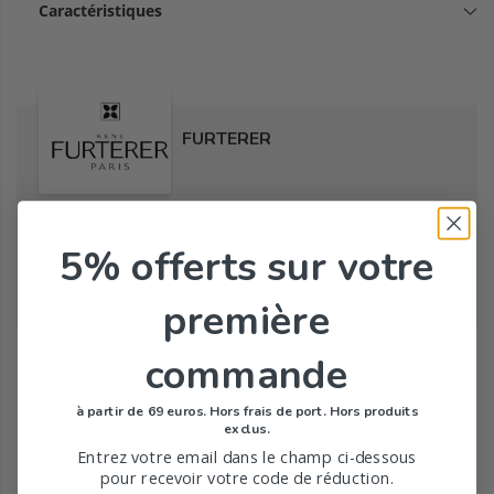
Caractéristiques
FURTERER
5% offerts
sur votre
Tous les produits de la marque
première
Toute la gamme de 5 Sens de FURTERER
commande
à partir de 69 euros. Hors frais de port. Hors produits
exclus.
Entrez votre email dans le champ ci-dessous
pour recevoir votre code de réduction.