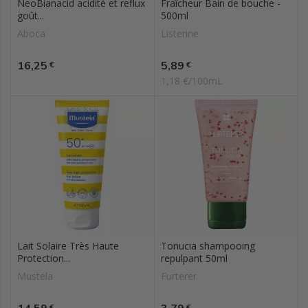
NeoBianacid acidité et reflux
Fraîcheur Bain de bouche -
goût...
500ml
Aboca
Listerine
Prix
Prix
16,25
5,89
€
€
1,18 €/100mL
Lait Solaire Très Haute
Tonucia shampooing
Protection...
repulpant 50ml
Mustela
Furterer
Prix
Prix
€
€