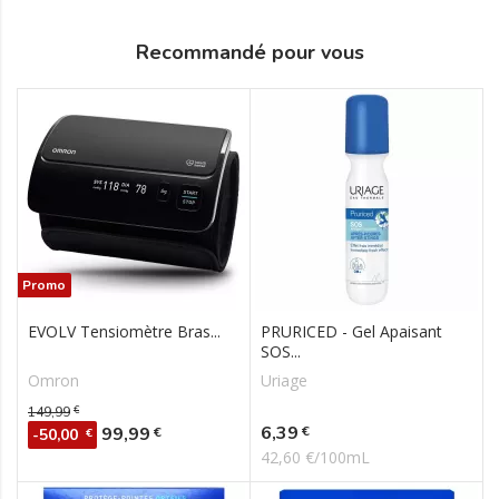
Recommandé pour vous
Promo
EVOLV Tensiomètre Bras...
PRURICED - Gel Apaisant
SOS...
Omron
Uriage
Prix de base
149,99
€
Prix
Prix
6,39
99,99
€
€
-50,00
€
42,60 €/100mL