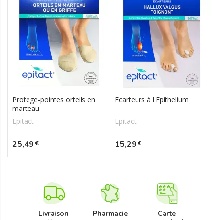
Protège-pointes orteils en
Ecarteurs à l'Epithelium
marteau
Epitact
Epitact
Prix
Prix
25,49
15,29
€
€
Livraison
Pharmacie
Carte