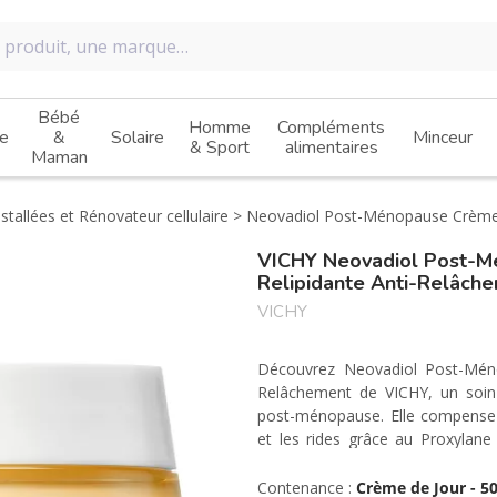
Bébé
Homme
Compléments
e
&
Solaire
Minceur
& Sport
alimentaires
Maman
stallées et Rénovateur cellulaire
Neovadiol Post-Ménopause Crème d
VICHY Neovadiol Post-M
Relipidante Anti-Relâch
VICHY
Découvrez Neovadiol Post-Méno
Relâchement de VICHY, un soin
post-ménopause. Elle compense l
et les rides grâce au Proxylan
sensibles.
Contenance :
Crème de Jour - 5