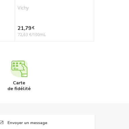
Vichy
Prix
21,79
€
72,63 €/100mL
Carte
de fidélité
Envoyer un message