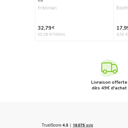
ml
Erborian
Biot
Prix
Prix
32,79
17,9
€
65,58 €/100mL
4,50 
Livraison offerte
dès 49€ d'achat