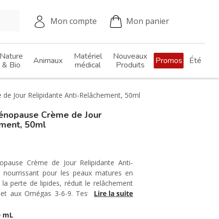
Mon compte
Mon panier
Nature
Matériel
Nouveaux
Animaux
Promos
Été
& Bio
médical
Produits
e Jour Relipidante Anti-Relâchement, 50ml
énopause Crème de Jour
ement, 50ml
pause Crème de Jour Relipidante Anti-
 nourrissant pour les peaux matures en
a perte de lipides, réduit le relâchement
e et aux Omégas 3-6-9. Testée sur peaux
Lire la suite
0 mL