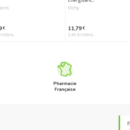
Energisant...
herm
Vichy
Prix
9
11,79
€
€
€/100mL
5,90 €/100mL
Pharmacie
Française