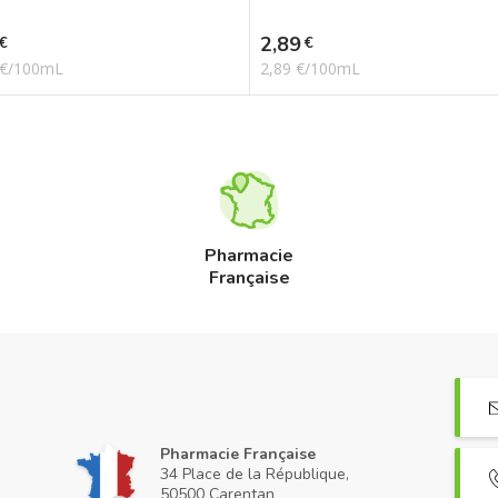
Prix
2,89
€
€
 €/100mL
2,89 €/100mL
Pharmacie
Française
Pharmacie Française
34 Place de la République,
50500 Carentan