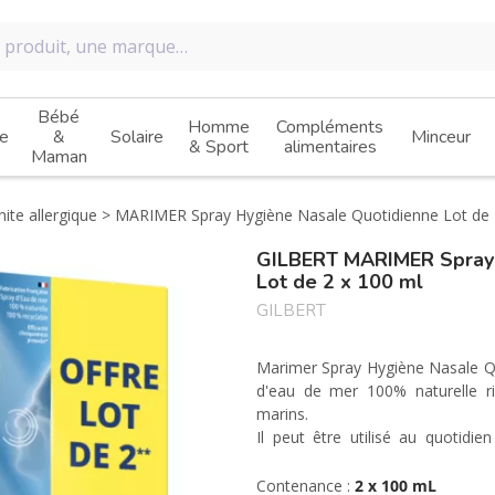
Bébé
Homme
Compléments
e
&
Solaire
Minceur
& Sport
alimentaires
Maman
ite allergique
MARIMER Spray Hygiène Nasale Quotidienne Lot de 
GILBERT MARIMER Spray 
Lot de 2 x 100 ml
GILBERT
Marimer Spray Hygiène Nasale Qu
d'eau de mer 100% naturelle ri
marins.
Il peut être utilisé au quotidi
(isotonique : 9‰). Sa micro-di
homogène sur la muqueuse dans 
Contenance :
2 x 100 mL