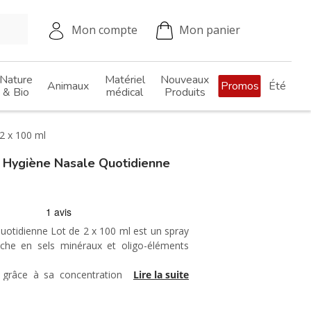
Mon compte
Mon panier
Nature
Matériel
Nouveaux
Animaux
Promos
Été
& Bio
médical
Produits
2 x 100 ml
Hygiène Nasale Quotidienne
otidienne Lot de 2 x 100 ml est un spray
che en sels minéraux et oligo-éléments
en grâce à sa concentration physiologique
Lire la suite
ffusion permet une application douce et
toutes les positions. Son embout assure