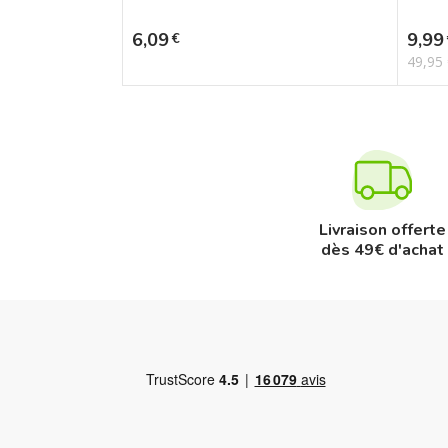
Prix
Prix
6,09
9,99
€
49,95
Livraison offerte
dès 49€ d'achat