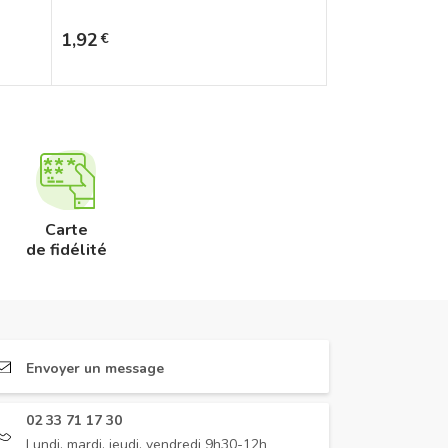
Prix
1,92
€
Carte
de fidélité
Envoyer un message
02 33 71 17 30
Lundi, mardi, jeudi, vendredi 9h30-12h