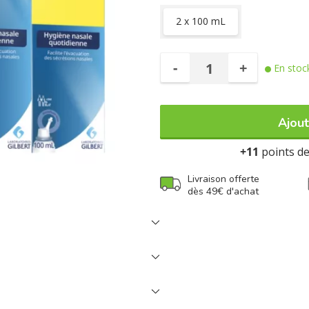
une administration facile et en to
2 x 100 mL
-
+
En stoc
Ajout
+11
points de 
Livraison offerte
dès 49€ d'achat