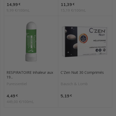
Prix
Prix
14,99
11,39
€
€
9,99 €/100mL
15,19 €/100mL
RESPIRATOIRE Inhaleur aux
C'Zen Nuit 30 Comprimés
19...
Puressentiel
Bausch & Lomb
Prix
Prix
4,49
5,19
€
€
449,00 €/100mL