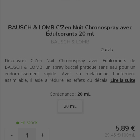
BAUSCH & LOMB C'Zen Nuit Chronospray avec
Édulcorants 20 ml
BAUSCH & LOMB
Découvrez C'Zen Nuit Chronospray avec Édulcorants de
BAUSCH & LOMB, un spray buccal pratique sans eau pour un
endormissement rapide. Avec sa mélatonine hautement
assimilable, il aide à réduire les effets du décalage horaire et
Lire la suite
s'utilise facilement au coucher.
Contenance :
20 mL
20 mL
En stock
5,89 €
-
+
29,45 €/100mL