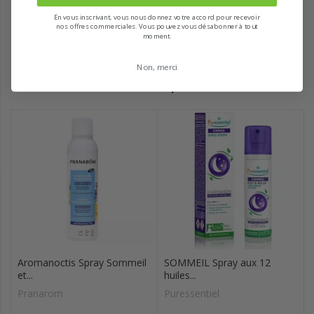
En vous inscrivant, vous nous donnez votre accord pour recevoir
nos offres commerciales. Vous pouvez vous désabonner à tout
moment.
Non, merci
Recommandé pour vous
Aromanoctis Spray Sommeil
SOMMEIL Spray aux 12
et...
huiles...
Pranarom
Puressentiel