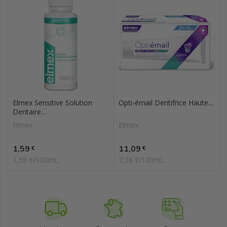
Elmex Sensitive Solution
Opti-émail Dentifrice Haute...
Dentaire...
Elmex
Elmex
Prix
Prix
1,59
11,09
€
€
1,59 €/100mL
7,39 €/100mL