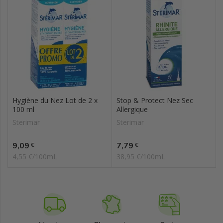
Hygiène du Nez Lot de 2 x
Stop & Protect Nez Sec
100 ml
Allergique
Sterimar
Sterimar
Prix
Prix
9,09
7,79
€
€
4,55 €/100mL
38,95 €/100mL