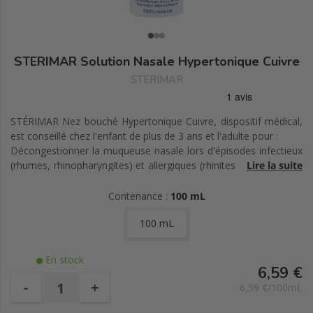
STERIMAR Solution Nasale Hypertonique Cuivre
STERIMAR
STÉRIMAR Nez bouché Hypertonique Cuivre, dispositif médical,
est conseillé chez l'enfant de plus de 3 ans et l'adulte pour :
Décongestionner la muqueuse nasale lors d'épisodes infectieux
(rhumes, rhinopharyngites) et allergiques (rhinites allergiques) et
Lire la suite
allergiques (rhinites allergiques);
Limiter les risques de surinfection de la sphère ORL : pharyngite,
Contenance :
100 mL
sinusite, otite;
100 mL
En stock
6,59 €
-
+
6,59 €/100mL