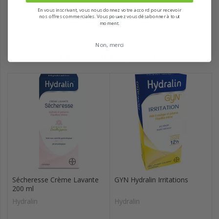
En vous inscrivant, vous nous donnez votre accord pour recevoir
nos offres commerciales. Vous pouvez vous désabonner à tout
moment.
Non, merci
Recommandé pour vous
Sécheresse Crème Lavante
GYN Hydralin Irritations
200 ml
Hydralin
Hydralin