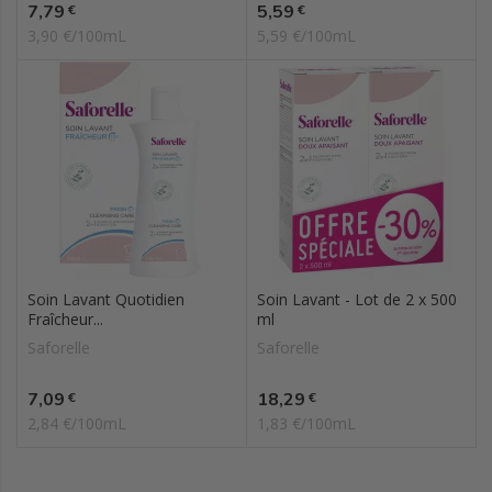
Prix
Prix
7,79
5,59
€
€
3,90 €/100mL
5,59 €/100mL
Soin Lavant Quotidien
Soin Lavant - Lot de 2 x 500
Fraîcheur...
ml
Saforelle
Saforelle
Prix
Prix
7,09
18,29
€
€
2,84 €/100mL
1,83 €/100mL