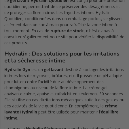
Le
gel lavant Hydralin Quotidien
est conçu pour une utilisation
quotidienne, permettant de se préserver des désagréments et
de protéger sa flore intime. Les lingettes intimes Hydralin
Quotidien, conditionnées dans un emballage pocket, se glissent
aisément dans un sac à main pour rafraîchir la zone intime à
tout moment. En cas de
rupture de stock
, n'hésitez pas à
consulter régulièrement notre site pour vérifier la disponibilité de
ces produits.
Hydralin : Des solutions pour les irritations
et la sécheresse intime
Hydralin Gyn
est un
gel lavant
destiné à soulager les irritations
intimes lors de mycoses, brûlures, etc. Il possède un pH adapté
pour lutter contre l’acidité due au développement des
champignons au niveau de la flore intime. La crème-gel
apaisante calme, apaise et rafraîchit en seulement 30 secondes.
Elle s’utilise en cas d’irritations mécaniques suite à des gestes ou
des activités de la vie quotidienne. En complément, la
crème
lavante Hydralin
peut être utilisée pour maintenir l'
équilibre
intime
.
La formule
Hydralin Sécheresse
apporte hydratation grâce au