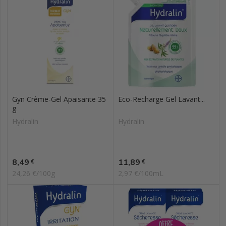
Gyn Crème-Gel Apaisante 35
Eco-Recharge Gel Lavant...
g
Hydralin
Hydralin
Prix
Prix
8,49
11,89
€
€
24,26 €/100g
2,97 €/100mL