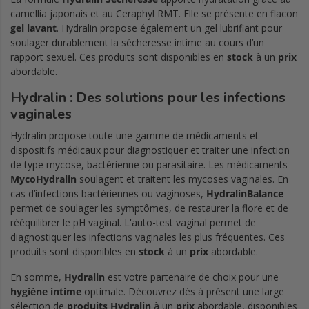
camellia japonais et au Ceraphyl RMT. Elle se présente en flacon
gel lavant
. Hydralin propose également un gel lubrifiant pour
soulager durablement la sécheresse intime au cours d’un
rapport sexuel. Ces produits sont disponibles en
stock
à un
prix
abordable.
Hydralin : Des solutions pour les infections
vaginales
Hydralin propose toute une gamme de médicaments et
dispositifs médicaux pour diagnostiquer et traiter une infection
de type mycose, bactérienne ou parasitaire. Les médicaments
MycoHydralin
soulagent et traitent les mycoses vaginales. En
cas d’infections bactériennes ou vaginoses,
HydralinBalance
permet de soulager les symptômes, de restaurer la flore et de
rééquilibrer le pH vaginal. L'auto-test vaginal permet de
diagnostiquer les infections vaginales les plus fréquentes. Ces
produits sont disponibles en
stock
à un
prix
abordable.
En somme,
Hydralin
est votre partenaire de choix pour une
hygiène intime
optimale. Découvrez dès à présent une large
sélection de
produits Hydralin
à un
prix
abordable, disponibles