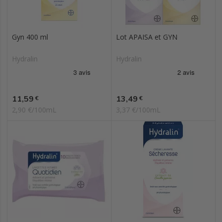
Gyn 400 ml
Lot APAISA et GYN
Hydralin
Hydralin
Prix
Prix
11,59
13,49
€
€
2,90 €/100mL
3,37 €/100mL