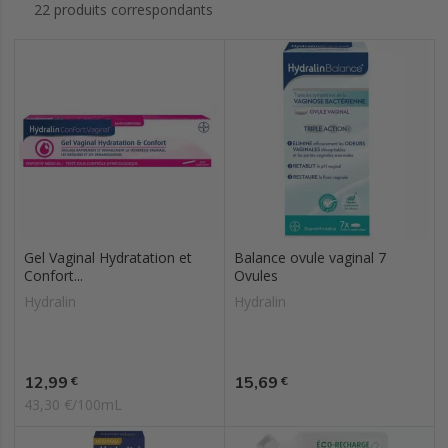
22 produits correspondants
Gel Vaginal Hydratation et
Balance ovule vaginal 7
Confort...
Ovules
Hydralin
Hydralin
Prix
Prix
12,99
15,69
€
€
43,30 €/100mL