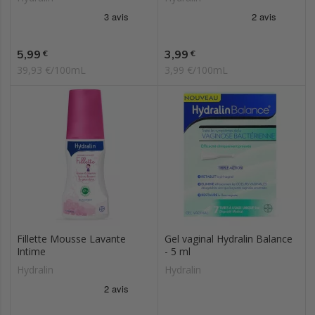
Prix
Prix
5,99
3,99
€
€
39,93 €/100mL
3,99 €/100mL
Fillette Mousse Lavante
Gel vaginal Hydralin Balance
Intime
- 5 ml
Hydralin
Hydralin