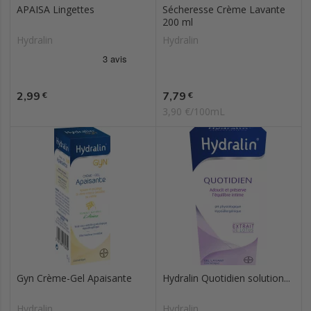
APAISA Lingettes
Sécheresse Crème Lavante
200 ml
Hydralin
Hydralin
Prix
Prix
2,99
7,79
€
€
3,90 €/100mL
Gyn Crème-Gel Apaisante
Hydralin Quotidien solution...
Hydralin
Hydralin