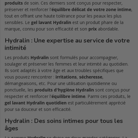
produits
de soin. Ces derniers sont conçus pour respecter,
préserver et renforcer l'
équilibre délicat de votre zone intime
,
tout en offrant une haute tolérance pour les peaux les plus
sensibles. Le
gel lavant Hydralin
est un produit phare de la
marque, connu pour son efficacité et son
prix
abordable.
Hydralin : Une expertise au service de votre
intimité
Les produits
Hydralin
sont formulés pour accompagner,
soulager et préserver les femmes et leur intimité au quotidien.
Ils sont adaptés à votre âge et aux troubles spécifiques que
vous pouvez rencontrer :
irritations
,
sécheresse
,
démangeaisons, etc. Pour une utilisation quotidienne ou
ponctuelle, les
produits d'hygiène Hydralin
sont conçus pour
respecter et renforcer l'
équilibre intime
. Parmi ces produits, le
gel lavant Hydralin quotidien
est particulièrement apprécié
pour sa douceur et son efficacité.
Hydralin : Des soins intimes pour tous les
âges
La gamme
Hydralin
se divise en deux grandes catégories. La