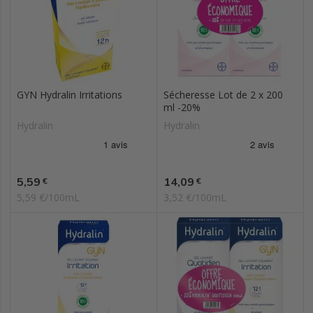
GYN Hydralin Irritations
Sécheresse Lot de 2 x 200
ml -20%
Hydralin
Hydralin
Prix
Prix
5,59
14,09
€
€
5,59 €/100mL
3,52 €/100mL