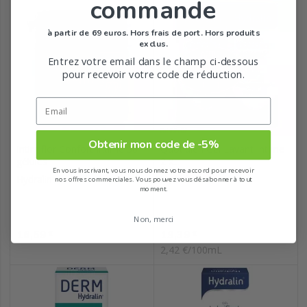
commande
à partir de 69 euros. Hors frais de port. Hors produits
exclus.
Entrez votre email dans le champ ci-dessous
pour recevoir votre code de réduction.
Obtenir mon code de -5%
Intimiflor Confort Intime 30
Quotidien Gel Lavant Intime
gélules
2 x...
En vous inscrivant, vous nous donnez votre accord pour recevoir
Hydralin
Hydralin
nos offres commerciales. Vous pouvez vous désabonner à tout
moment.
Non, merci
Prix
Prix
16,59
19,39
€
€
2,42 €/100mL