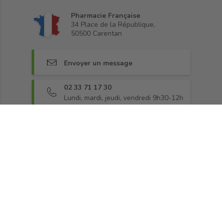
Pharmacie Française
34 Place de la République,
50500 Carentan
Envoyer un message
02 33 71 17 30
Lundi, mardi, jeudi, vendredi 9h30-12h
Rejoignez-nous sur Facebook
Fidélité
•
Paiement sécurisé
•
Livraison
•
CGV
•
Demander une rétractation
•
Blog
© 2013 - 2026, Pharma360.