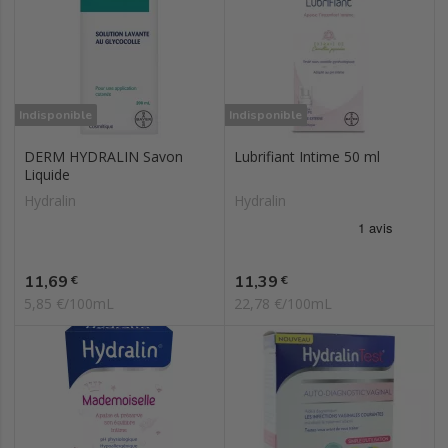
Indisponible
Indisponible
DERM HYDRALIN Savon
Lubrifiant Intime 50 ml
Liquide
Hydralin
Hydralin
Prix
Prix
11,69
11,39
€
€
5,85 €/100mL
22,78 €/100mL