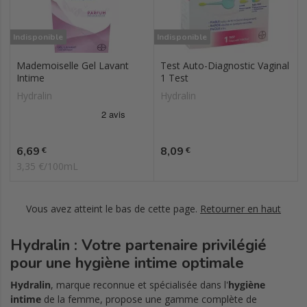
Indisponible
Indisponible
Mademoiselle Gel Lavant
Test Auto-Diagnostic Vaginal
Intime
1 Test
Hydralin
Hydralin
Prix
Prix
6,69
8,09
€
€
3,35 €/100mL
Vous avez atteint le bas de cette page.
Retourner en haut
Hydralin : Votre partenaire privilégié
pour une hygiène intime optimale
Hydralin
, marque reconnue et spécialisée dans l'
hygiène
intime
de la femme, propose une gamme complète de