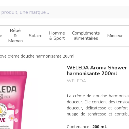
Bébé
Homme
Compléments
e
&
Solaire
Minceur
& Sport
alimentaires
Maman
ve crème douche harmonisante 200ml
WELEDA Aroma Shower 
harmonisante 200ml
WELEDA
La crème de douche harmonisan
douceur. Elle contient des tensioa
douceur, délicatesse et confor
nuage de tendresse et contribu
d'huiles essentielles de rose de 
son parfum, vos sens sont combl
Contenance :
200 mL