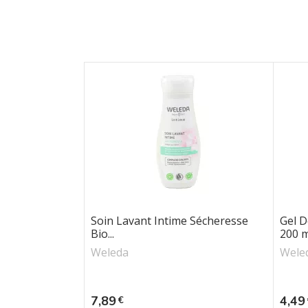
Soin Lavant Intime Sécheresse
Gel 
Bio...
200 m
Weleda
Wele
Prix
Prix
7,89
4,49
€