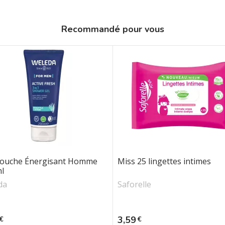
Recommandé pour vous
Douche Énergisant Homme
Miss 25 lingettes intimes
l
da
Saforelle
Prix
3,59
€
€