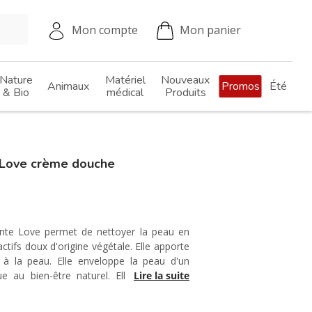
Mon compte
Mon panier
Nature
Matériel
Nouveaux
Animaux
Promos
Été
& Bio
médical
Produits
Love crème douche
te Love permet de nettoyer la peau en
ctifs doux d'origine végétale. Elle apporte
t à la peau. Elle enveloppe la peau d'un
e au bien-être naturel. Elle est à base
Lire la suite
Damas, de jasmin et d'ylang ylang. Grâce à
és.