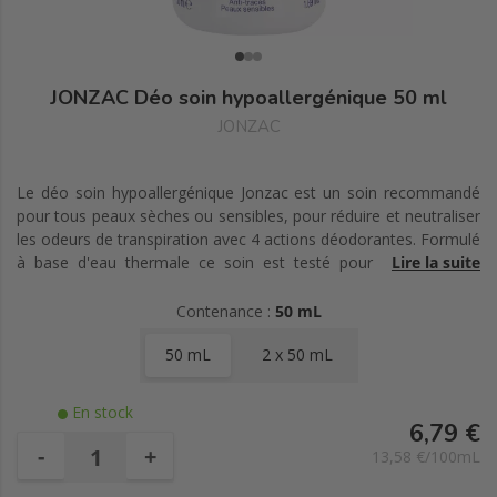
JONZAC Déo soin hypoallergénique 50 ml
JONZAC
Le déo soin hypoallergénique Jonzac est un soin recommandé
pour tous peaux sèches ou sensibles, pour réduire et neutraliser
les odeurs de transpiration avec 4 actions déodorantes. Formulé
à base d'eau thermale ce soin est testé pour minimiser les
Lire la suite
risques allergiques et peut donc être utilisé après une épilation
ou un rasage, il sèche rapidement, ne laisse pas de traces et est
Contenance :
50 mL
efficace sur 24 heures.
50 mL
2 x 50 mL
En stock
6,79 €
-
+
13,58 €/100mL