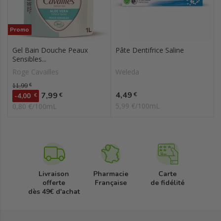
Promo
Gel Bain Douche Peaux
Pâte Dentifrice Saline
Sensibles...
Roge Cavailles
Weleda
Prix de base
11,99
€
Prix
Prix
4,49
7,99
€
€
-4,00
€
5,99 €/100mL
0,80 €/100mL
Livraison
Pharmacie
Carte
offerte
Française
de fidélité
dès 49€ d'achat