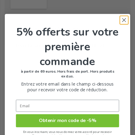
5% offerts
sur votre
Tous les produits de la marque
première
Toute la gamme de Déo Pure de BIOTHERM
commande
à partir de 69 euros. Hors frais de port. Hors produits
exclus.
Entrez votre email dans le champ ci-dessous
pour recevoir votre code de réduction.
Obtenir mon code de -5%
En vous inscrivant, vous nous donnez votre accord pour recevoir