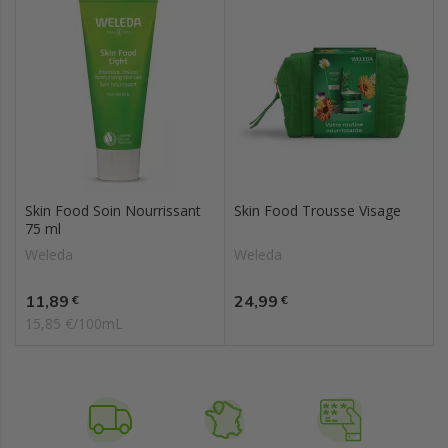
Skin Food Soin Nourrissant
Skin Food Trousse Visage
75 ml
Weleda
Weleda
Prix
Prix
11,89
24,99
€
€
15,85 €/100mL