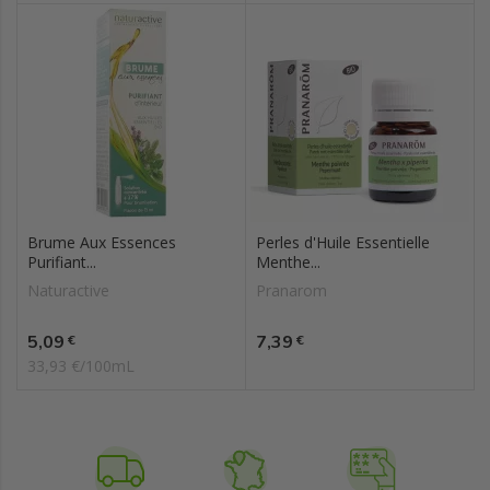
Brume Aux Essences
Perles d'Huile Essentielle
Purifiant...
Menthe...
Naturactive
Pranarom
Prix
Prix
5,09
7,39
€
€
33,93 €/100mL