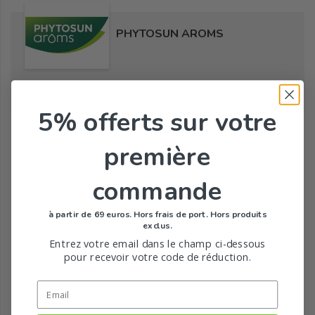
PHYTOSUN AROMS
5% offerts
sur votre
Tous les produits de la marque
première
commande
à partir de 69 euros. Hors frais de port. Hors produits
exclus.
Entrez votre email dans le champ ci-dessous
pour recevoir votre code de réduction.