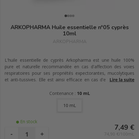
ARKOPHARMA Huile essentielle n°05 cyprès
10ml
ARKOPHARMA
L'huile essentielle de cyprès Arkopharma est une huile 100%
pure et naturelle recommandée en cas d'affection des voies
respiratoires pour ses propriétés expectorantes, mucolytiques
et anti-tussives. Elle est ainsi efficace en cas d'encombrement
Lire la suite
bronchique, d'asthme, de sinusite, de rhinite allergique, de nez
bouché ou de toux. Elle est conseillée en diffusion dans les
Contenance :
10 mL
chambres de malades, en cas de fatigue aux changements de
10 mL
saison ou encore en cas d'épidémie et d'infection virale ou
bactérienne. Elle a aussi des propriétés décongestionnantes au
niveau veineux et lymphatique et est recommandée en cas de
En stock
varice, de sensation de jambes lourdes ou encore de cellulite.
7,49 €
-
+
74,90 €/100mL