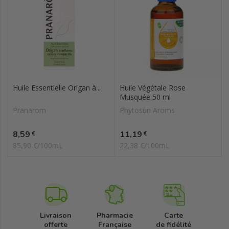
Huile Essentielle Origan à...
Huile Végétale Rose
Musquée 50 ml
Pranarom
Phytosun Aroms
Prix
Prix
8,59
11,19
€
€
85,90 €/100mL
22,38 €/100mL
Livraison
Pharmacie
Carte
offerte
Française
de fidélité