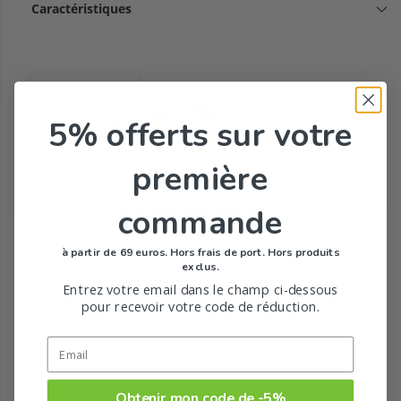
Caractéristiques
GENEVRIER
5% offerts
sur votre
première
commande
Tous les produits de la marque
à partir de 69 euros. Hors frais de port. Hors produits
exclus.
Entrez votre email dans le champ ci-dessous
pour recevoir votre code de réduction.
Obtenir mon code de -5%