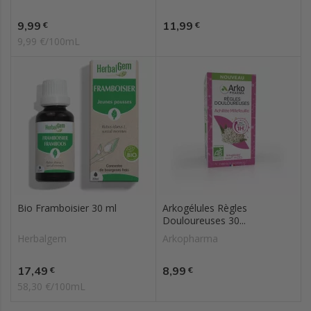
Prix
Prix
9,99
11,99
€
€
9,99 €/100mL
Bio Framboisier 30 ml
Arkogélules Règles
Douloureuses 30...
Herbalgem
Arkopharma
Prix
Prix
17,49
8,99
€
€
58,30 €/100mL