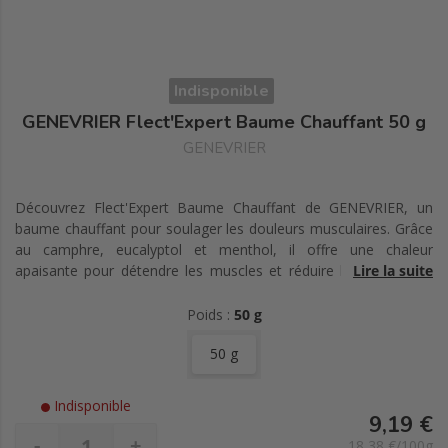
Indisponible
GENEVRIER Flect'Expert Baume Chauffant 50 g
GENEVRIER
Découvrez Flect'Expert Baume Chauffant de GENEVRIER, un
baume chauffant pour soulager les douleurs musculaires. Grâce
au camphre, eucalyptol et menthol, il offre une chaleur
apaisante pour détendre les muscles et réduire les risques de
Lire la suite
courbatures. Parfait avant ou après le sport.
Poids :
50 g
50 g
Indisponible
9,19 €
-
+
18,38 €/100g