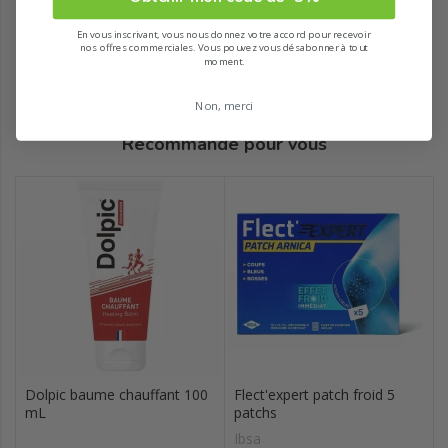
En vous inscrivant, vous nous donnez votre accord pour recevoir
nos offres commerciales. Vous pouvez vous désabonner à tout
moment.
Non, merci
Recommandé pour vous
Dolpic baume chauffant 100
Flect'expert patch froid 5
mL
patchs
Ibsa