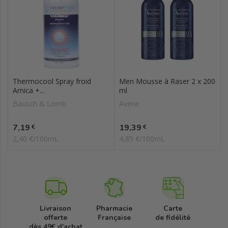
Thermocool Spray froid
Men Mousse à Raser 2 x 200
Arnica +...
ml
Bausch & Lomb
Avene
Prix
Prix
7,19
19,39
€
€
2,40 €/100mL
4,85 €/100mL
Livraison
Pharmacie
Carte
offerte
Française
de fidélité
dès 49€ d'achat