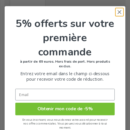
5% offerts
sur votre
Tous les produits de la marque
première
commande
à partir de 69 euros. Hors frais de port. Hors produits
exclus.
Entrez votre email dans le champ ci-dessous
pour recevoir votre code de réduction.
Obtenir mon code de -5%
En vous inscrivant, vous nous donnez votre accord pour recevoir
nos offres commerciales. Vous pouvez vous désabonner à tout
moment.