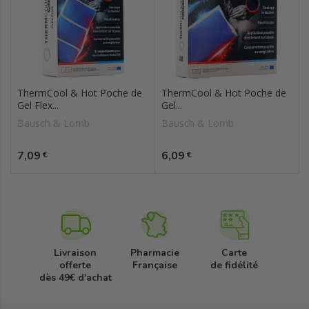
ThermCool & Hot Poche de
ThermCool & Hot Poche de
Gel Flex...
Gel...
Bausch & Lomb
Bausch & Lomb
Prix
Prix
7,09
6,09
€
€
Livraison
Pharmacie
Carte
offerte
Française
de fidélité
dès 49€ d'achat