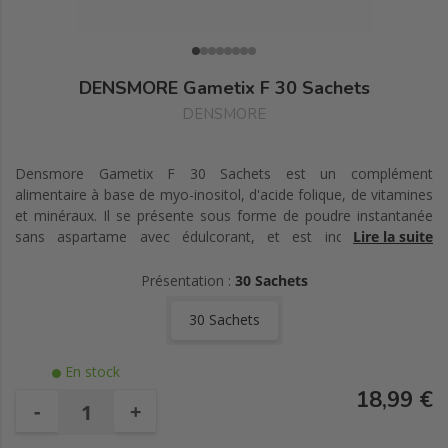
DENSMORE Gametix F 30 Sachets
DENSMORE
Densmore Gametix F 30 Sachets est un complément
alimentaire à base de myo-inositol, d'acide folique, de vitamines
et minéraux. Il se présente sous forme de poudre instantanée
sans aspartame avec édulcorant, et est indiqué en cas
Lire la suite
d'infertilité féminine.
Présentation :
30 Sachets
Le zinc est aussi un ingrédient présent dans la composition de
30 Sachets
ce complément alimentaire, il contribue à une fertilité et une
reproduction normale.
En stock
Fabriqué en France.
18,99 €
-
+