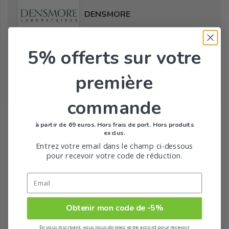
DENSMORE
5% offerts
sur votre
Tous les produits de la marque
première
commande
Toute la gamme de Fertilité de DENSMORE
à partir de 69 euros. Hors frais de port. Hors produits
exclus.
Entrez votre email dans le champ ci-dessous
pour recevoir votre code de réduction.
Obtenir mon code de -5%
En vous inscrivant, vous nous donnez votre accord pour recevoir