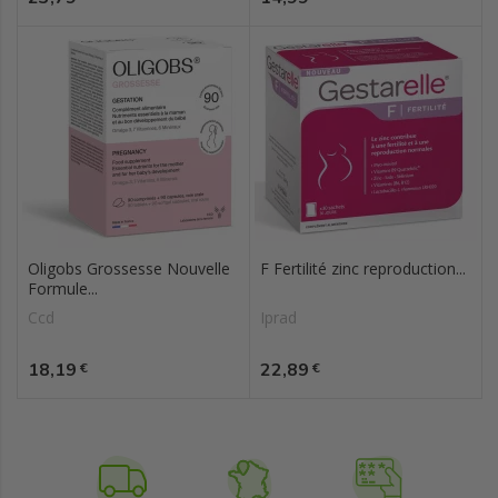
Oligobs Grossesse Nouvelle
F Fertilité zinc reproduction...
Formule...
Ccd
Iprad
Prix
Prix
18,19
22,89
€
€