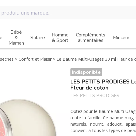
Bébé
Homme
Compléments
e
&
Solaire
Minceur
& Sport
alimentaires
Maman
 sèches
Confort et Plaisir
Le Baume Multi-Usages 30 ml Fleur de 
Indisponible
LES PETITS PRODIGES Le
Fleur de coton
LES PETITS PRODIGES
Optez pour le Baume Multi-Usage
toute la famille. Ce baume mag
naturels, nourrit, adoucit, apa
convient à tous les types de peau 