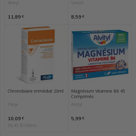
Alvityl
Sanofi
Prix
Prix
11,89
8,59
€
€
Chronobiane immédiat 20ml
Magnésium Vitamine B6 45
Comprimés
Pileje
Alvityl
Prix
Prix
10,09
5,99
€
€
50,45 €/100mL