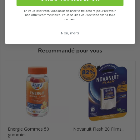
En vous inscrivant, vous nous donnez votre accord pour recevoir
nos offres commerciales. Vous pouvez vous désabonner à tout
moment.
Non, merci
Recommandé pour vous
Energie Gommes 50
Novanuit Flash 20 Films...
gummies