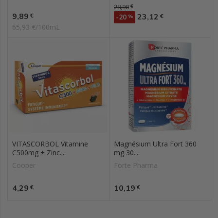
Prix de base
28,90
€
Prix
9,89
Prix
€
23,12
€
-20
%
65,93 €/100mL
VITASCORBOL Vitamine
Magnésium Ultra Fort 360
C500mg + Zinc...
mg 30...
Cooper
Forte Pharma
Prix
Prix
4,29
10,19
€
€