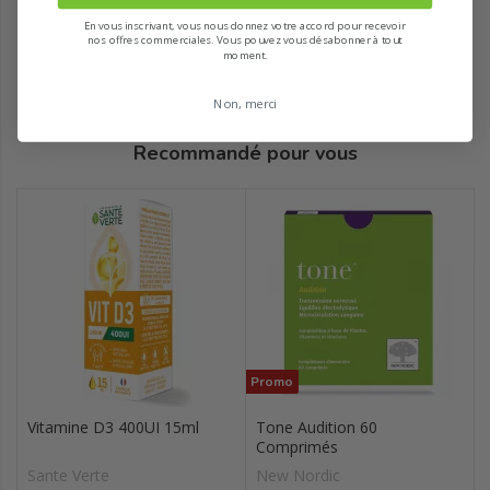
En vous inscrivant, vous nous donnez votre accord pour recevoir
nos offres commerciales. Vous pouvez vous désabonner à tout
moment.
Non, merci
Recommandé pour vous
Promo
Vitamine D3 400UI 15ml
Tone Audition 60
Comprimés
Sante Verte
New Nordic