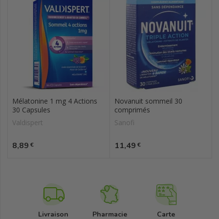
Mélatonine 1 mg 4 Actions
Novanuit sommeil 30
30 Capsules
comprimés
Valdispert
Sanofi
Prix
Prix
8,89
11,49
€
€
Livraison
Pharmacie
Carte