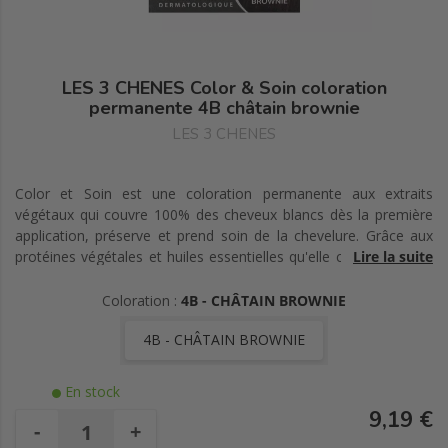
LES 3 CHENES Color & Soin coloration
permanente 4B châtain brownie
LES 3 CHENES
Color et Soin est une coloration permanente aux extraits
végétaux qui couvre 100% des cheveux blancs dès la première
application, préserve et prend soin de la chevelure. Grâce aux
protéines végétales et huiles essentielles qu'elle contient, Color
Lire la suite
et Soin stimule l'éclat, le volume et la souplesse des cheveux.
Sans ammoniaque, sans paraben, sans résorcine, sans silicone,
Coloration :
4B - CHÂTAIN BROWNIE
elle est parfaitement adaptée aux cuirs chevelus les plus
4B - CHÂTAIN BROWNIE
sensibles.
En stock
9,19 €
-
+