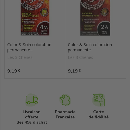
Color & Soin coloration
Color & Soin coloration
permanente...
permanente...
Les 3 Chenes
Les 3 Chenes
Prix
Prix
9,19
9,19
€
€
Livraison
Pharmacie
Carte
offerte
Française
de fidélité
dès 49€ d'achat