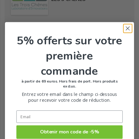
Tous les produits de la marque
5% offerts
sur votre
première
commande
à partir de 69 euros. Hors frais de port. Hors produits
exclus.
Entrez votre email dans le champ ci-dessous
pour recevoir votre code de réduction.
Obtenir mon code de -5%