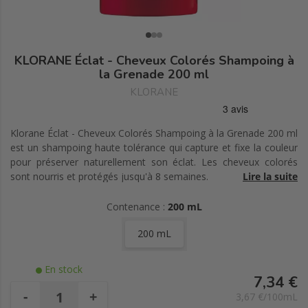
KLORANE Éclat - Cheveux Colorés Shampoing à
la Grenade 200 ml
KLORANE
Klorane Éclat - Cheveux Colorés Shampoing à la Grenade 200 ml
est un shampoing haute tolérance qui capture et fixe la couleur
pour préserver naturellement son éclat. Les cheveux colorés
sont nourris et protégés jusqu'à 8 semaines.
Lire la suite
Sans tensioactifs sulfatés, sans silicone ni huiles minérales.
Contenance :
200 mL
200 mL
85% des ingrédients sont d'origine naturelle.
Vegan.
En stock
7,34 €
Fabriqué en France.
-
+
3,67 €/100mL