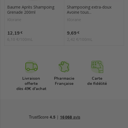
Baume Après Shampoing
Shampooing extra-doux
Grenade 200ml
Avoine tous...
Klorane
Klorane
Prix
Prix
12,19
9,69
€
€
6,10 €/100mL
2,42 €/100mL
Livraison
Pharmacie
Carte
offerte
Française
de fidélité
dès 49€ d'achat