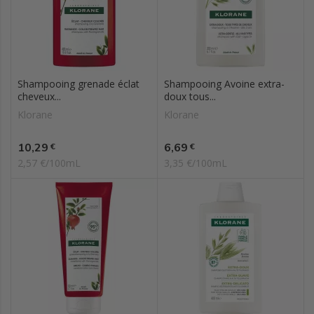
Shampooing grenade éclat
Shampooing Avoine extra-
cheveux...
doux tous...
Klorane
Klorane
Prix
Prix
10,29
6,69
€
€
2,57 €/100mL
3,35 €/100mL