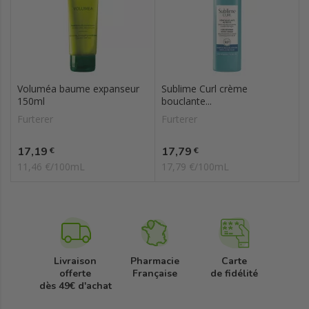
Voluméa baume expanseur
Sublime Curl crème
150ml
bouclante...
Furterer
Furterer
Prix
Prix
17,19
17,79
€
€
11,46 €/100mL
17,79 €/100mL
Livraison
Pharmacie
Carte
offerte
Française
de fidélité
dès 49€ d'achat