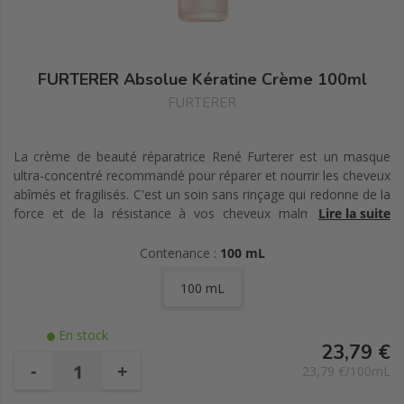
FURTERER Absolue Kératine Crème 100ml
FURTERER
La crème de beauté réparatrice René Furterer est un masque
ultra-concentré recommandé pour réparer et nourrir les cheveux
abîmés et fragilisés. C'est un soin sans rinçage qui redonne de la
force et de la résistance à vos cheveux malmenés par les
Lire la suite
brushings, les lissages ou les colorations successives et permet
à votre chevelure de retrouver sa souplesse, sa brillance et sa
Contenance :
100 mL
douceur.
100 mL
En stock
23,79 €
-
+
23,79 €/100mL