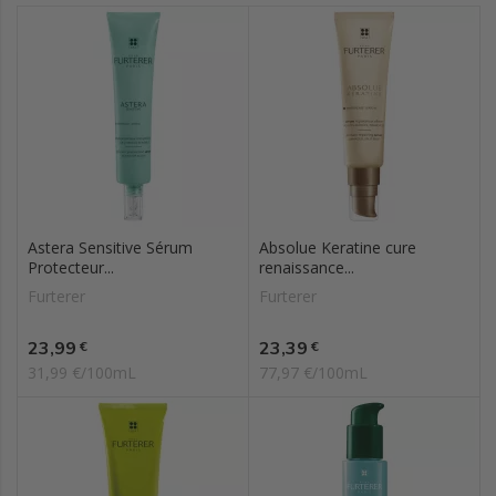
Astera Sensitive Sérum
Absolue Keratine cure
Protecteur...
renaissance...
Furterer
Furterer
Prix
Prix
23,99
23,39
€
€
31,99 €/100mL
77,97 €/100mL