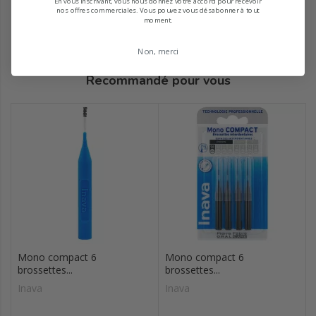
En vous inscrivant, vous nous donnez votre accord pour recevoir
nos offres commerciales. Vous pouvez vous désabonner à tout
moment.
Non, merci
Recommandé pour vous
Mono compact 6
Mono compact 6
brossettes...
brossettes...
Inava
Inava