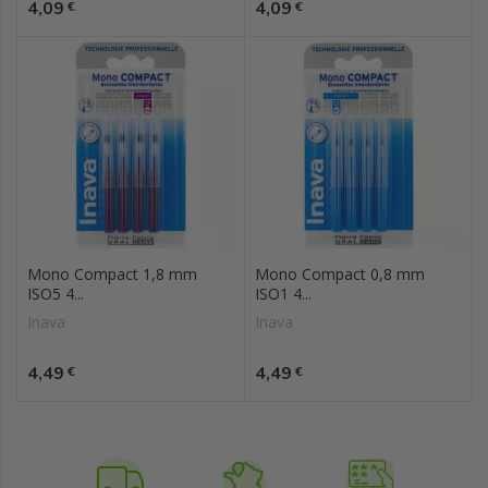
Prix
Prix
4,09
4,09
€
€
Mono Compact 1,8 mm
Mono Compact 0,8 mm
ISO5 4...
ISO1 4...
Inava
Inava
Prix
Prix
4,49
4,49
€
€