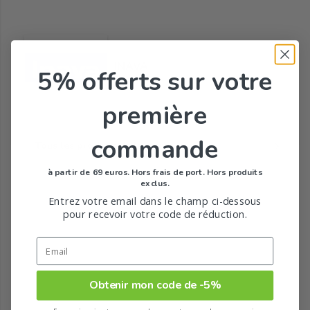
INAVA
5% offerts
sur votre
première
commande
Tous les produits de la marque
à partir de 69 euros. Hors frais de port. Hors produits
exclus.
Entrez votre email dans le champ ci-dessous
pour recevoir votre code de réduction.
Obtenir mon code de -5%