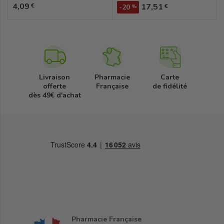
Prix
4,09
Prix
€
17,51
€
-20
%
Livraison
Pharmacie
Carte
offerte
Française
de fidélité
dès 49€ d'achat
Pharmacie Française