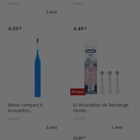
Inava
Inava
Prix
Prix
4,09
4,49
€
€
Promo
Mono compact 6
iO Brossettes de Rechange
brossettes...
Gentle...
Inava
Oral B
Prix de base
21,89
€