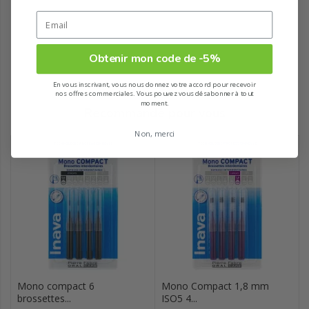
Obtenir mon code de -5%
En vous inscrivant, vous nous donnez votre accord pour recevoir
nos offres commerciales. Vous pouvez vous désabonner à tout
moment.
Recommandé pour vous
Non, merci
Mono compact 6
Mono Compact 1,8 mm
brossettes...
ISO5 4...