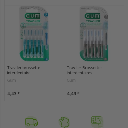
Trav-ler brossette
Trav-ler Brossettes
interdentaire...
interdentaires...
Gum
Gum
Prix
Prix
4,43
4,43
€
€