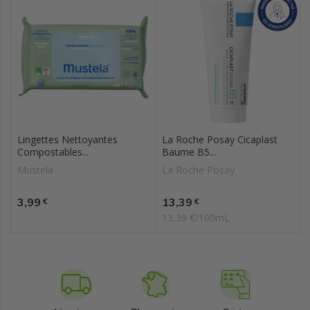
Lingettes Nettoyantes
La Roche Posay Cicaplast
Compostables...
Baume B5...
Mustela
La Roche Posay
Prix
Prix
3,99
13,39
€
€
13,39 €/100mL