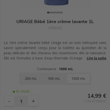
URIAGE Bébé 1ère crème lavante 1L
URIAGE
La 1ère crème lavante bébé Uriage est un soin nettoyant sans
savon spécialement conçu pour la toilette au quotidien de la
peau délicate et des cheveux des nourrissons dès la naissance.
Elle est formulée à base d'eau thermale d'Uriage et d'Edelweiss
Lire la suite
bio et nettoie en douceur tout en préservant le film
hydrolipidique cutané. Elle contient aussi du beurre de karité qui
Contenance :
1000 mL
a une action hydratante. Cette crème lavante nettoie, nourrit et
200 mL
500 mL
1000 mL
adoucit la peau de bébé.
En stock
14,99 €
-
+
1,50 €/100mL