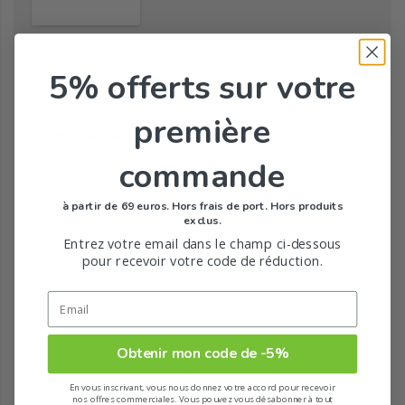
5% offerts
sur votre
Tous les produits de la marque
première
Toute la gamme de Bébé de URIAGE
commande
à partir de 69 euros. Hors frais de port. Hors produits
exclus.
Entrez votre email dans le champ ci-dessous
pour recevoir votre code de réduction.
Obtenir mon code de -5%
En vous inscrivant, vous nous donnez votre accord pour recevoir
nos offres commerciales. Vous pouvez vous désabonner à tout