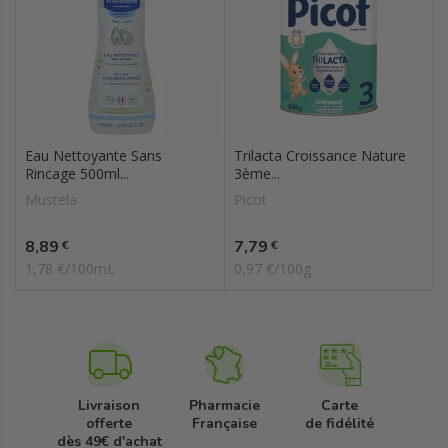
Eau Nettoyante Sans
Trilacta Croissance Nature
Rincage 500ml...
3ème...
Mustela
Picot
Prix
Prix
8,89
7,79
€
€
1,78 €/100mL
0,97 €/100g
Livraison
Pharmacie
Carte
offerte
Française
de fidélité
dès 49€ d'achat