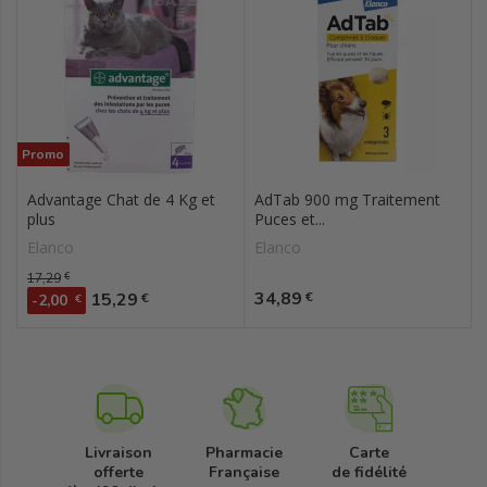
Promo
Advantage Chat de 4 Kg et
AdTab 900 mg Traitement
plus
Puces et...
Elanco
Elanco
Prix de base
17,29
€
Prix
Prix
34,89
15,29
€
€
-2,00
€
Livraison
Pharmacie
Carte
offerte
Française
de fidélité