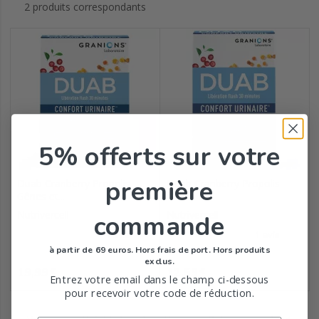
2 produits correspondants
5% offerts
sur votre
première
Duab Cranberry Propolis
Duab Cranberry Propolis
Gênes et...
Gênes et...
Nutrivercell
Nutrivercell
commande
à partir de 69 euros. Hors frais de port. Hors produits
exclus.
Prix
Prix
19,99
12,59
€
€
Entrez votre email dans le champ ci-dessous
pour recevoir votre code de réduction.