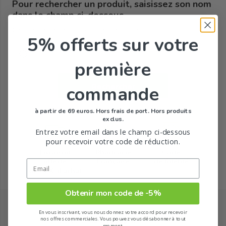
Pour rechercher un produit, saisissez son nom
Gel rubéfiant
Hidrosis control
Ictyane
dans le champ ci-dessous
Chercher dans notre catalogue de produits :
5% offerts
sur votre
Kelual
Keracnyl
Kertyol p.s.o.
première
Melascreen
Neoptide
Nutricerat
Rechercher
commande
Sabal
Sensinol
à partir de 69 euros. Hors frais de port. Hors produits
exclus.
Entrez votre email dans le champ ci-dessous
pour recevoir votre code de réduction.
Livraison
Pharmacie
Carte
offerte
Française
de fidélité
dès 49€ d'achat
Obtenir mon code de -5%
En vous inscrivant, vous nous donnez votre accord pour recevoir
nos offres commerciales. Vous pouvez vous désabonner à tout
moment.