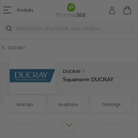
Produits
DUCRAY
DUCRAY
Squanorm DUCRAY
Anacaps
Anaphase
Densiage
Dexyane
Elution
Extra-doux