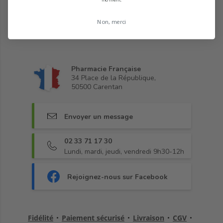
Non, merci
Pharmacie Française
34 Place de la République,
50500 Carentan
Envoyer un message
02 33 71 17 30
Lundi, mardi, jeudi, vendredi 9h30-12h
Rejoignez-nous sur Facebook
Fidélité
•
Paiement sécurisé
•
Livraison
•
CGV
•