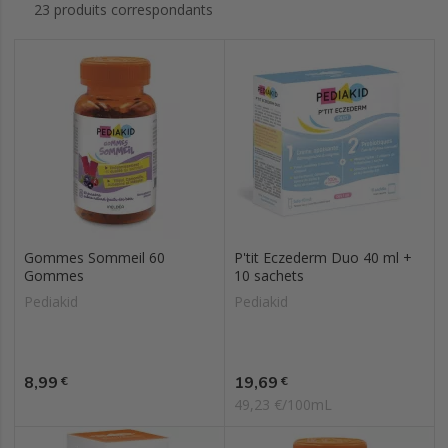
23 produits correspondants
Gommes Sommeil 60
P'tit Eczederm Duo 40 ml +
Gommes
10 sachets
Pediakid
Pediakid
Prix
Prix
8,99
19,69
€
€
49,23 €/100mL