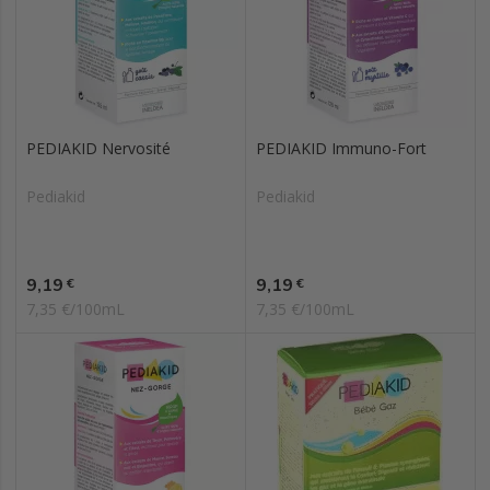
PEDIAKID Nervosité
PEDIAKID Immuno-Fort
Pediakid
Pediakid
Prix
Prix
9,19
9,19
€
€
7,35 €/100mL
7,35 €/100mL