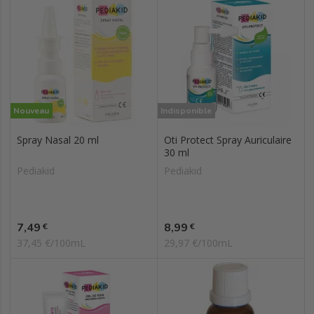
Nouveau
Indisponible
Spray Nasal 20 ml
Oti Protect Spray Auriculaire
30 ml
Pediakid
Pediakid
Prix
Prix
7,49
8,99
€
€
37,45 €/100mL
29,97 €/100mL