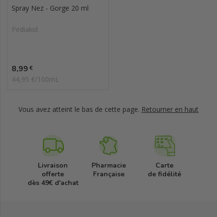
Spray Nez - Gorge 20 ml
Pediakid
Prix
8,99
€
44,95 €/100mL
Vous avez atteint le bas de cette page.
Retourner en haut
Livraison
Pharmacie
Carte
offerte
Française
de fidélité
dès 49€ d'achat