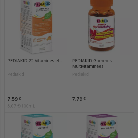
PEDIAKID 22 Vitamines et...
PEDIAKID Gommes
Multivitaminées
Pediakid
Pediakid
Prix
Prix
7,59
7,79
€
€
6,07 €/100mL