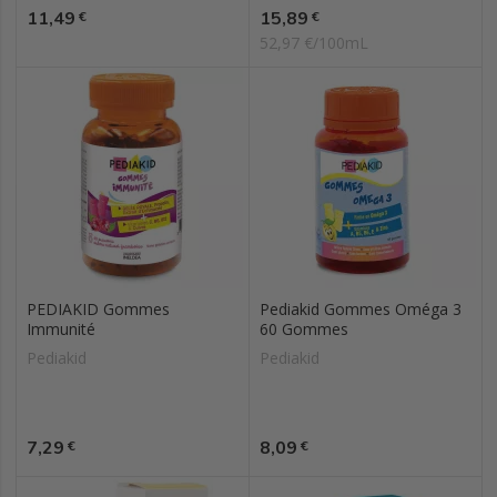
Prix
Prix
11,49
15,89
€
€
52,97 €/100mL
PEDIAKID Gommes
Pediakid Gommes Oméga 3
Immunité
60 Gommes
Pediakid
Pediakid
Prix
Prix
7,29
8,09
€
€