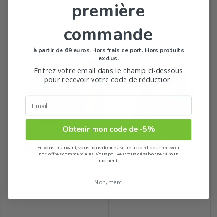
première
commande
Prix
Prix
9,19
9,19
€
€
7,35 €/100mL
7,35 €/100mL
à partir de 69 euros. Hors frais de port. Hors produits
exclus.
Entrez votre email dans le champ ci-dessous
pour recevoir votre code de réduction.
Obtenir mon code de -5%
En vous inscrivant, vous nous donnez votre accord pour recevoir
nos offres commerciales. Vous pouvez vous désabonner à tout
moment.
Diarea 7 sachets
P'tit DHA Cerveau et Vision...
Non, merci
Pediakid
Pediakid