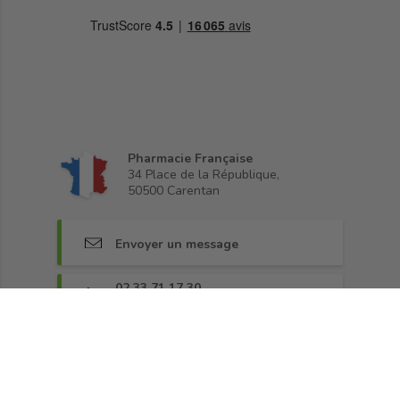
Pharmacie Française
34 Place de la République,
50500 Carentan
Envoyer un message
02 33 71 17 30
Lundi, mardi, jeudi, vendredi 9h30-12h
Rejoignez-nous sur Facebook