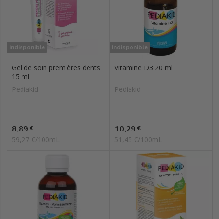
Indisponible
Indisponible
Gel de soin premières dents
Vitamine D3 20 ml
15 ml
Pediakid
Pediakid
Prix
Prix
8,89
10,29
€
€
59,27 €/100mL
51,45 €/100mL