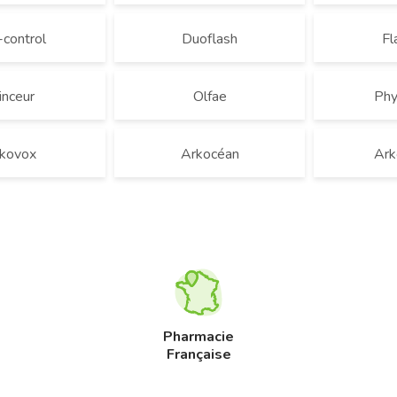
-control
Duoflash
Fl
nceur
Olfae
Phy
kovox
Arkocéan
Ark
Pharmacie
Française