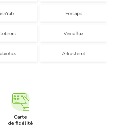
ash'rub
Forcapil
tobronz
Veinoflux
obiotics
Arkosterol
Carte
de fidélité