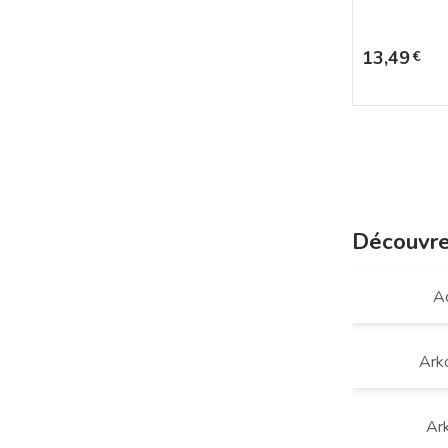
Prix
13,49
€
Découvr
A
Ark
Ar