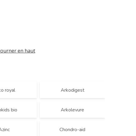
tourner en haut
o royal
Arkodigest
kids bio
Arkolevure
Azinc
Chondro-aid