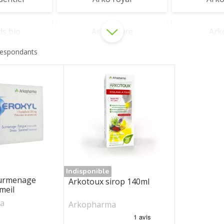
ds bio
Arkolevure
Ark
respondants
o-aid
Cys-control
Duo
eur
Olfae
Phyt
céan
Arkobiotics
Arko
Indisponible
urmenage
Arkotoux sirop 140ml
meil
a
Arkopharma