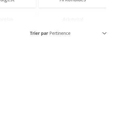
orelax
Arkovital
Trier par
flash
Flash'rub
obronz
Veinoflux
sterol