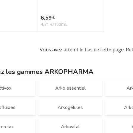
Prix
6,59
€
4,71 €/100mL
Vous avez atteint le bas de cette page.
Re
ez les gammes ARKOPHARMA
ctivox
Arko essentiel
Ark
ofluides
Arkogélules
Arko
korelax
Arkovital