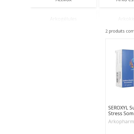
Arkogélules
Arkoki
2 produits cor
Azinc
Chondr
Forcapil
Minc
Arkovox
Arko
SEROXYL S
Stress Som
Arkopharm