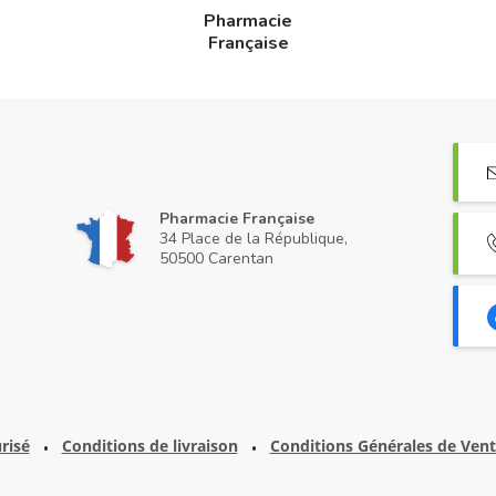
Pharmacie
Française
Pharmacie Française
34 Place de la République,
50500 Carentan
risé
Conditions de livraison
Conditions Générales de Ven
•
•