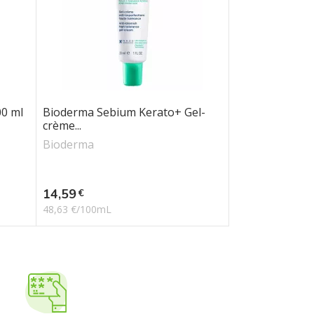
00 ml
Bioderma Sebium Kerato+ Gel-
crème...
Bioderma
Prix
14,59
€
48,63 €/100mL