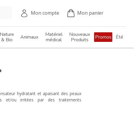
Mon compte
Mon panier
Nature
Matériel
Nouveaux
Animaux
Promos
Été
& Bio
médical
Produits
a
nsateur hydratant et apaisant des peaux
es et/ou irritées par des traitements