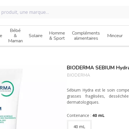
Bébé
Homme
Compléments
e
&
Solaire
Minceur
& Sport
alimentaires
Maman
BIODERMA SEBIUM Hydr
BIODERMA
Sébium Hydra est le soin compe
grasses fragilisées, desséché
dermatologiques.
Contenance :
40 mL
40 mL