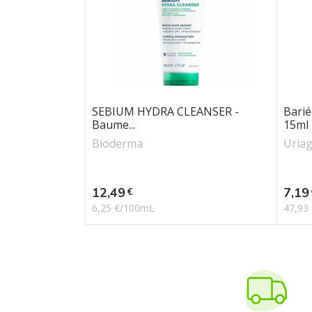
SEBIUM HYDRA CLEANSER -
Barié
Baume...
15ml
Bioderma
Uria
Prix
Prix
12,49
7,19
€
6,25 €/100mL
47,93