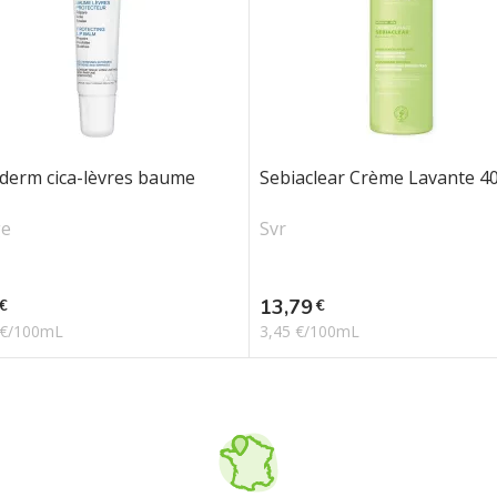
derm cica-lèvres baume
Sebiaclear Crème Lavante 4
ge
Svr
Prix
13,79
€
€
 €/100mL
3,45 €/100mL